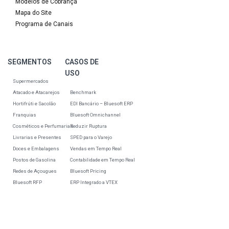
Modelos de Cobrança
Mapa do Site
Programa de Canais
SEGMENTOS
CASOS DE
USO
Supermercados
Atacado e Atacarejos
Benchmark
Hortifrúti e Sacolão
EDI Bancário – Bluesoft ERP
Franquias
Bluesoft Omnichannel
Cosméticos e Perfumarias
Reduzir Ruptura
Livrarias e Presentes
SPED para o Varejo
Doces e Embalagens
Vendas em Tempo Real
Postos de Gasolina
Contabilidade em Tempo Real
Redes de Açougues
Bluesoft Pricing
Bluesoft RFP
ERP Integrado a VTEX