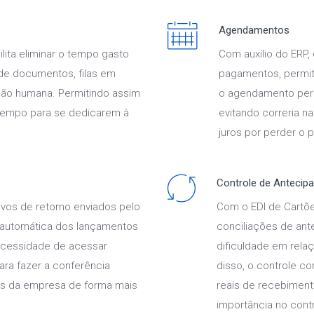
Agendamentos
ilita eliminar o tempo gasto
Com auxílio do ERP,
de documentos, filas em
pagamentos, permiti
ação humana. Permitindo assim
o agendamento per
tempo para se dedicarem à
evitando correria 
juros por perder o p
Controle de Antecip
vos de retorno enviados pelo
Com o EDI de Cartõe
ão automática dos lançamentos
conciliações de ante
necessidade de acessar
dificuldade em relaç
ara fazer a conferência
disso, o controle c
as da empresa de forma mais
reais de recebiment
importância no cont