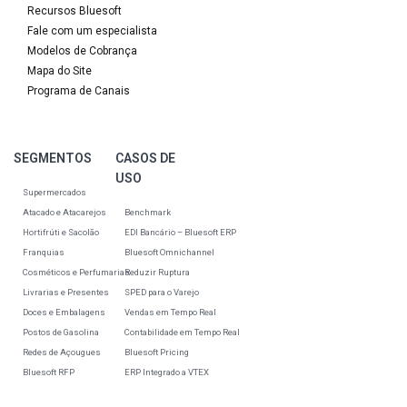
Recursos Bluesoft
Fale com um especialista
Modelos de Cobrança
Mapa do Site
Programa de Canais
SEGMENTOS
CASOS DE
USO
Supermercados
Atacado e Atacarejos
Benchmark
Hortifrúti e Sacolão
EDI Bancário – Bluesoft ERP
Franquias
Bluesoft Omnichannel
Cosméticos e Perfumarias
Reduzir Ruptura
Livrarias e Presentes
SPED para o Varejo
Doces e Embalagens
Vendas em Tempo Real
Postos de Gasolina
Contabilidade em Tempo Real
Redes de Açougues
Bluesoft Pricing
Bluesoft RFP
ERP Integrado a VTEX