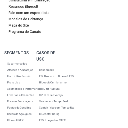
Consultoria e Implantação
Recursos Bluesoft
Fale com um especialista
Modelos de Cobrança
Mapa do Site
Programa de Canais
SEGMENTOS
CASOS DE
USO
Supermercados
Atacado e Atacarejos
Benchmark
Hortifrúti e Sacolão
EDI Bancário – Bluesoft ERP
Franquias
Bluesoft Omnichannel
Cosméticos e Perfumarias
Reduzir Ruptura
Livrarias e Presentes
SPED para o Varejo
Doces e Embalagens
Vendas em Tempo Real
Postos de Gasolina
Contabilidade em Tempo Real
Redes de Açougues
Bluesoft Pricing
Bluesoft RFP
ERP Integrado a VTEX