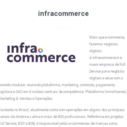
infracommerce
Mais que e-commerce,
fazemos negócios
digitais.
A Infracommerce é a
maior empresa de Full
Service para negócios
digitais e atua com o
conceito modular, reunindo plataforma, marketing, conteúdo, pagamento,
logística e SAC em 3 núcleos centrais de competência: Plataforma Omnichannel,
Marketing & Vendas e Operações.
Fundada no Brasil, atualmente conta com operações em alguns dos principais
países da América Latina e mais de 800 profissionais. Referência em projetos
Full Service, B2C e B2B, é responsável pelos e-commerces de marcas como