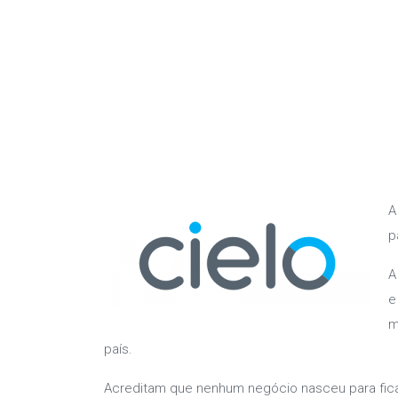
A
p
A
e
m
país.
Acreditam que nenhum negócio nasceu para fic