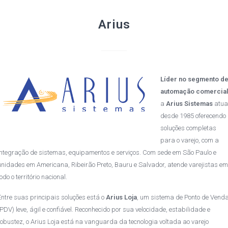
Arius
Líder no segmento d
automação comercia
a
Arius Sistemas
atua
desde 1985 oferecendo
soluções completas
para o varejo, com a
integração de sistemas, equipamentos e serviços. Com sede em São Paulo e
unidades em Americana, Ribeirão Preto, Bauru e Salvador, atende varejistas em
todo o território nacional.
Entre suas principais soluções está o
Arius Loja
, um sistema de Ponto de Vend
(PDV) leve, ágil e confiável. Reconhecido por sua velocidade, estabilidade e
robustez, o Arius Loja está na vanguarda da tecnologia voltada ao varejo