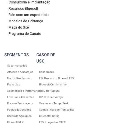
Consultoria e Implantação
Recursos Bluesoft
Fale com um especialista
Modelos de Cobrança
Mapa do Site
Programa de Canais
SEGMENTOS
CASOS DE
USO
Supermercados
Atacado e Atacarejos
Benchmark
Hortifrúti e Sacolão
EDI Bancário – Bluesoft ERP
Franquias
Bluesoft Omnichannel
Cosméticos e Perfumarias
Reduzir Ruptura
Livrarias e Presentes
SPED para o Varejo
Doces e Embalagens
Vendas em Tempo Real
Postos de Gasolina
Contabilidade em Tempo Real
Redes de Açougues
Bluesoft Pricing
Bluesoft RFP
ERP Integrado a VTEX