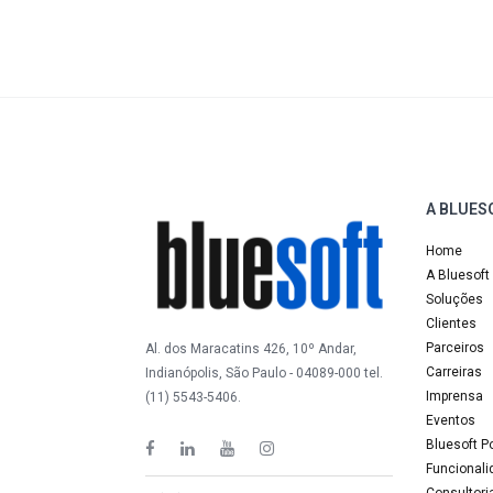
A BLUES
Home
A Bluesoft
Soluções
Clientes
Parceiros
Al. dos Maracatins 426, 10º Andar,
Carreiras
Indianópolis, São Paulo - 04089-000 tel.
Imprensa
(11) 5543-5406.
Eventos
Bluesoft P
Funcional