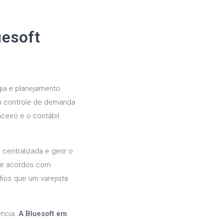
esoft
gia e planejamento
om controle de demanda
nceiro e o contábil
centralizada e gerir o
 de acordos com
ios que um varejista
ência.
A Bluesoft em