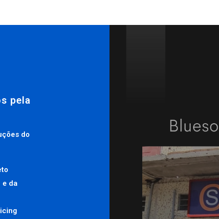
os pela
uções do
eto
 e da
icing