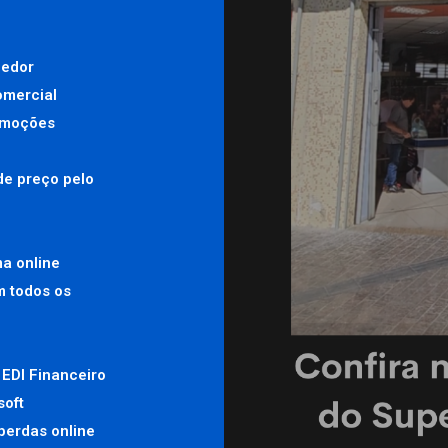
cedor
omercial
romoções
de preço pelo
ma online
m todos os
 EDI Financeiro
soft
perdas online