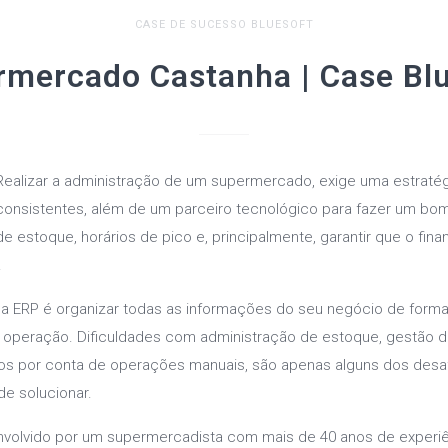
CASE DE SUCESSO BLUESOFT
rmercado Castanha | Case Blu
Realizar a administração de um supermercado, exige uma estraté
consistentes, além de um parceiro tecnológico para fazer um b
de estoque, horários de pico e, principalmente, garantir que o fina
.
a ERP é organizar todas as informações do seu negócio de forma 
ua operação. Dificuldades com administração de estoque, gestão
hos por conta de operações manuais, são apenas alguns dos desaf
e solucionar.
envolvido por um supermercadista com mais de 40 anos de experi